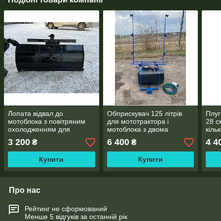
Лопата відвал до
Обприскувач 125 літрів
Плуг
мотоблока з повітряним
для мототрактора і
28 с
охолодженням для
мотоблока з двома
кіль
очищення снігу
потужними насосами
3 200
6 400
4 4
₴
₴
Купити
Купити
Про нас
Рейтинг не сформований
Менше 5 відгуків за останній рік