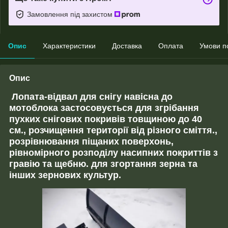
Замовлення під захистом
Опис
Характеристики
Доставка
Оплата
Умови п
Опис
Лопата-відвал для снігу навісна до
мотоблока застосовується для згрібання
пухких снігових покривів
товщиною до 40
см
., розчищення території від різного сміття.,
розрівнювання піщаних поверхонь,
рівномірного розподілу насипних покриттів з
гравію та щебню. для згортання зерна та
інших зернових культур.