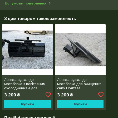
Всі умови повернення
З цим товаром також замовляють
Лопата відвал до
Лопата відвал до
мотоблока з повітряним
мотоблока для очищення
охолодженням для
снігу Полтава
очищення снігу
3 200
3 200
₴
₴
Купити
Купити
Подібні товари компанії