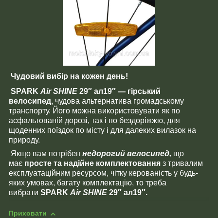
Чудовий вибір на кожен день!
SPARK
Air SHINE
29″ ал19″ — гірський
велосипед,
чудова альтернатива громадському
транспорту. Його можна використовувати як по
асфальтованій дорозі, так і по бездоріжжю, для
щоденних поїздок по місту і для далеких вилазок на
природу.
Якщо вам потрібен
недорогий велосипед,
що
має
просте та надійне комплектовання
з тривалим
експлуатаційним ресурсом, чітку керованість у будь-
яких умовах, багату комплектацію, то треба
вибрати
SPARK
Air SHINE
29″ ал19″.
Приховати