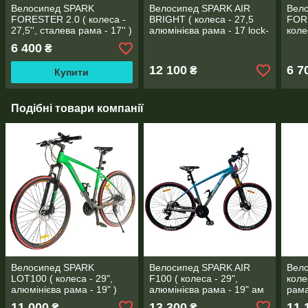
Велосипед SPARK
Велосипед SPARK AIR
Вел
FORESTER 2.0 ( колеса -
BRIGHT ( колеса - 27,5
FORE
27,5'', сталева рама - 17'' )
алюмінієва рама - 17 lock-
коле
out HDD )
-13" 
6 400
₴
12 100
6 7
₴
Купити
Подібні товари компанії
Велосипед SPARK
Велосипед SPARK AIR
Вело
LOT100 ( колеса - 29",
F100 ( колеса - 29",
коле
алюмінієва рама - 19" )
алюмінієва рама - 19" ам
рама
HDD )
11 000
13 300
11 
₴
₴