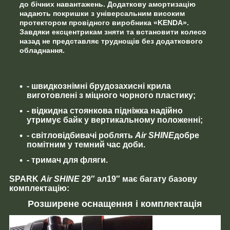
до бічних навантажень. Додаткову амортизацію
надають
покришки з універсальним високим
протектором
провідного виробника «KENDA».
Завдяки ексцентрикам
зняти та встановити колесо
назад не представляє труднощів
без додаткового
обладнання.
- швидкознімні брудозахисні крила
виготовлені з міцного чорного пластику;
- відкидна стоянкова підніжка надійно
утримує байк у вертикальному положенні;
- світловідбивачі роблять
Air SHINE
добре
помітним у темний час доби.
- тримач для фляги.
SPARK
Air SHINE
29″ ал19″
має багату базову
комплектацію:
Розширене оснащення і комплектація