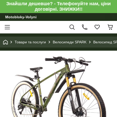
Знайшли дешевше? - Телефонуйте нам, ціни
договірні. ЗНИЖКИ!!
Motobloky-Volyni
Товари та послуги
Велосипеди SPARK
Велосипед SPA