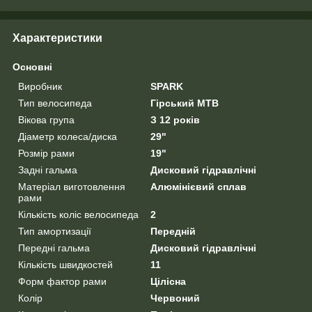
Характеристики
Основні
Виробник
SPARK
Тип велосипеда
Гірський MTB
Вікова група
З 12 років
Діаметр колеса/диска
29"
Розмір рами
19"
Задні гальма
Дисковий гідравлічні
Матеріал виготовлення
Алюмінієвий сплав
рами
Кількість коліс велосипеда
2
Тип амортизації
Передній
Передні гальма
Дисковий гідравлічні
Кількість швидкостей
11
Форм фактор рами
Цілісна
Колір
Червоний