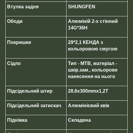
Втулка задня
SHUNGFEN
Ободи
Алюміній 2-х стінний
14G*36H
Покришки
29*2,1 КЕНДА з
кольоровою смугою
Сідло
Тип - MTB, матеріал -
шкір.зам., кольорове
нанесення на нього
Підсідельний штир
28,6х300mmх1,2T
Підсідельний затискач
Алюмінієвий квік
Підніжка
Складена