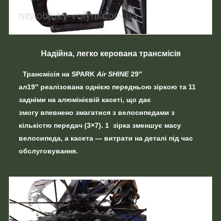
Надійна, легко керована трансмісія
Трансмісія на
SPARK
Air SHINE
29″
ал19″
реалізована однією передньою зіркою та 11
задніми на алюмінієвій касеті, що дає
змогу
впевнено змагатися
з велосипедами з
кількістю передач (3×7). 1
зірка зменшує масу
велосипеда,
а касета — витрати на деталі під час
обслуговування.