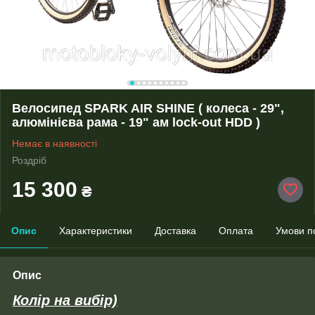
Велосипед SPARK AIR SHINE ( колеса - 29",
алюмінієва рама - 19" ам lock-out HDD )
Немає в наявності
Роздріб
15 300
₴
Опис
Характеристики
Доставка
Оплата
Умови п
Опис
Колір на вибір)