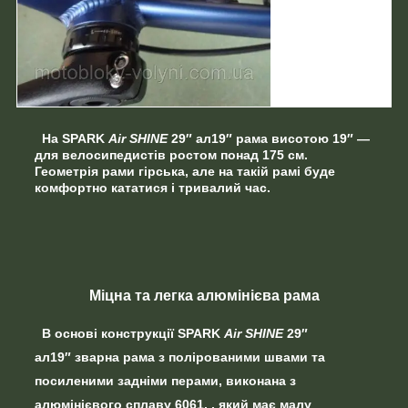
На
SPARK
Air SHINE
29″ ал19″
рама висотою 19″ —
для велосипедистів ростом понад 175 см.
Геометрія рами гірська, але на такій рамі буде
комфортно кататися і тривалий час.
Міцна та легка алюмінієва рама
В основі конструкції
SPARK
Air SHINE
29″
ал19″
зварна рама з полірованими швами та
посиленими задніми перами, виконана
з
алюмінієвого сплаву 6061,
, який має
малу