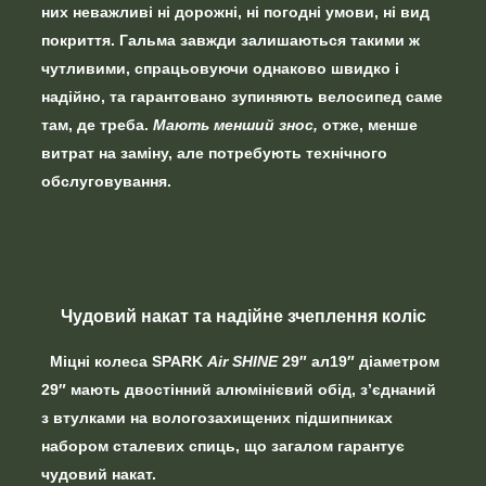
них неважливі ні дорожні, ні погодні умови, ні вид
покриття. Гальма завжди залишаються такими ж
чутливими,
спрацьовуючи однаково швидко і
надійно,
та гарантовано зупиняють велосипед саме
там, де треба.
Мають менший знос,
отже, менше
витрат на заміну, але потребують технічного
обслуговування.
Чудовий накат та надійне зчеплення коліс
Міцні колеса
SPARK
Air SHINE
29″ ал19″
діаметром
29″ мають
двостінний алюмінієвий обід,
з’єднаний
з втулками на вологозахищених підшипниках
набором сталевих спиць, що загалом гарантує
чудовий накат.