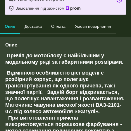
Замовлення під захистом
Опис
Доставка
Оплата
Умови повернення
Опис
Причіп до мотоблоку є найбільшим у
модельному ряді за габаритними розмірами.
Відмінною особливістю цієї моделі є
розбірний корпус
, що полегшує
транспортування як одного причепа, так і
значної партії.
Задній борт відкривається,
що полегшує навантаження і розвантаження.
Маточина: чавунна високої якості ВАЗ
-2101-
07,
під колесо автомобіля «Жигулі».
При виготовленні причепа
використовується
порошкове фарбування
-
метод отримання полімерних покриттів з