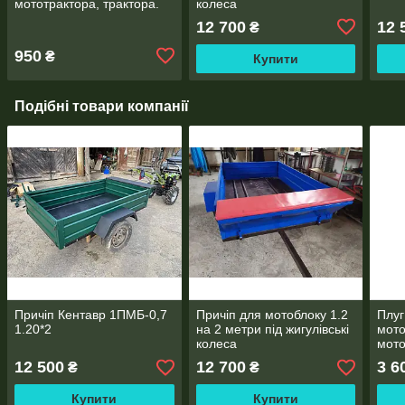
мототрактора, трактора.
колеса
ПРЕМІУМ ЯКОСТІ!
12 700
12 
₴
950
₴
Купити
Подібні товари компанії
Причіп Кентавр 1ПМБ-0,7
Причіп для мотоблоку 1.2
Плуг
1.20*2
на 2 метри під жигулівські
мото
колеса
мото
опор
12 500
12 700
3 6
₴
₴
Купити
Купити