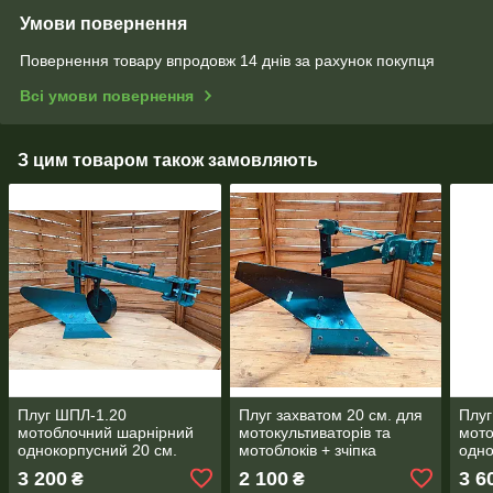
Умови повернення
Повернення товару впродовж 14 днів за рахунок покупця
Всі умови повернення
З цим товаром також замовляють
Плуг ШПЛ-1.20
Плуг захватом 20 см. для
Плуг
мотоблочний шарнірний
мотокультиваторів та
мото
однокорпусний 20 см.
мотоблоків + зчіпка
одно
захват
захв
3 200
2 100
3 6
₴
₴