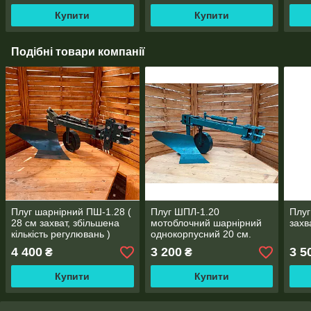
Купити
Купити
Подібні товари компанії
Плуг шарнірний ПШ-1.28 (
Плуг ШПЛ-1.20
Плуг
28 см захват, збільшена
мотоблочний шарнірний
захв
кількість регулювань )
однокорпусний 20 см.
захват
4 400
3 200
3 5
₴
₴
Купити
Купити