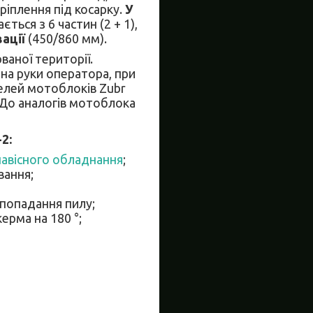
ріплення під косарку.
У
ається з 6 частин (2 + 1),
вації
(450/860 мм).
ваної території.
на руки оператора, при
делей мотоблоків Zubr
. До аналогів мотоблока
2:
навісного обладнання
;
вання;
 попадання пилу;
ерма на 180 °;