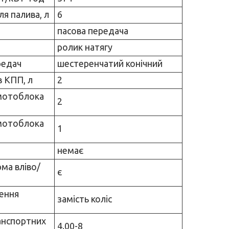
ля палива, л
6
пасова передача
ролик натягу
редач
шестеренчатий конічний
в КПП, л
2
мотоблока
2
мотоблока
1
немає
ма вліво/
є
лення
замість коліс
анспортних
4.00-8