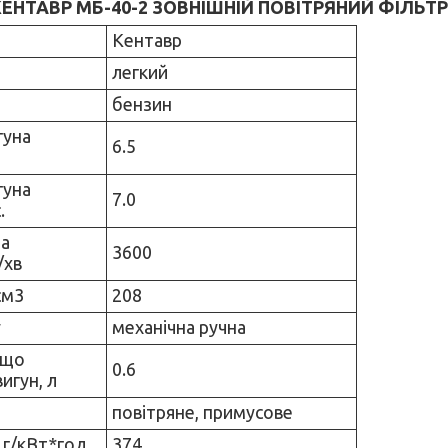
НТАВР МБ-40-2 ЗОВНІШНІЙ ПОВІТРЯНИЙ ФІЛЬТР
Кентавр
а
легкий
бензин
гуна
6.5
гуна
7.0
.
на
3600
/хв
см3
208
у
механічна ручна
 що
0.6
игун, л
повітряне, примусове
 г/кВт*год
374