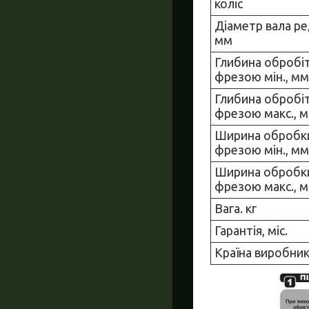
коліс
Діаметр вала ре
мм
Глибина обробіт
фрезою мін., мм
Глибина обробіт
фрезою макс., 
Ширина обробки
фрезою мін., мм
Ширина обробки
фрезою макс., 
Вага. кг
Гарантiя, мiс.
Країна виробни