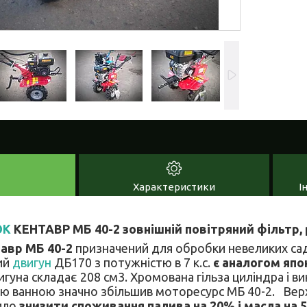
Характеристики
І
ОК
КЕНТАВР МБ 40-2 зовнішній повітряний фільтр, 
авр МБ 40-2
призначений для обробки невеликих сад
ий
двигун
ДБ170 з потужністю в 7 к.с.
є аналогом япо
гуна складає 208 см3. Хромована гільза циліндра і в
ою ванною значно збільшив моторесурс МБ 40-2. Ве
ило
знизити споживання палива на 20% і масла на 