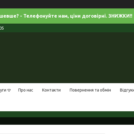
евше? - Телефонуйте нам, ціни договірні. ЗНИЖКИ!!
05
уги
Про нас
Контакти
Повернення та обмін
Відгук