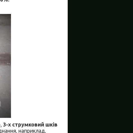
р
,
3-х струмковий шків
нання, наприклад,