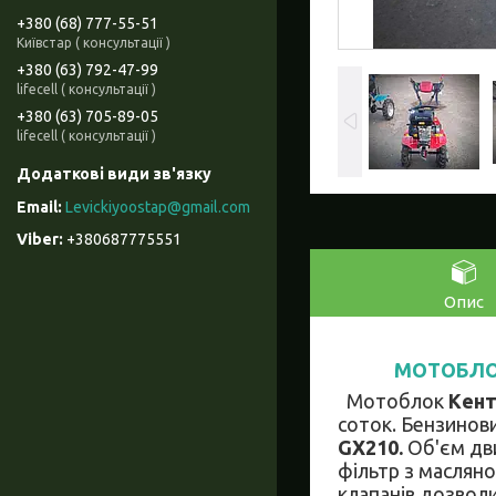
+380 (68) 777-55-51
Київстар ( консультації )
+380 (63) 792-47-99
lifecell ( консультації )
+380 (63) 705-89-05
lifecell ( консультації )
Levickiyoostap@gmail.com
+380687775551
Опис
МОТОБЛ
Мотоблок
Кент
соток. Бензинов
GX210.
Об'єм дви
фільтр з маслян
клапанів дозвол