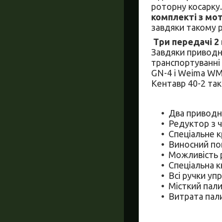
роторну косарку.
комплекті з мо
завдяки такому
Три передачі 2 
Завдяки привод
транспортуванні 
GN-4 і Weima WM9
Кентавр 40-2 так
Два приводн
Редуктор з 
Спеціальне к
Виносний пов
Можливість р
Спеціальна к
Всі ручки уп
Місткий пали
Витрата палив