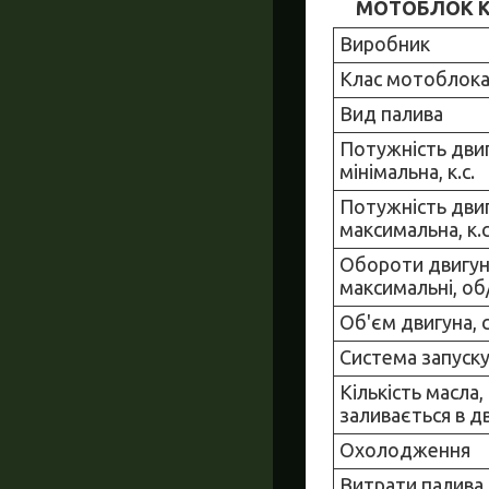
МОТОБЛОК КЕ
Виробник
Клас мотоблок
Вид палива
Потужність дви
мінімальна, к.с.
Потужність дви
максимальна, к.с
Обороти двигу
максимальні, об
Об'єм двигуна, 
Система запуск
Кількість масла,
заливається в дв
Охолодження
Витрати палива,