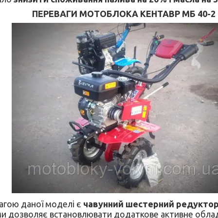
ПЕРЕВАГИ МОТОБЛОКА КЕНТАВР МБ 40-2
гою даної моделі є
чавунний шестерний редукто
и дозволяє встановлювати додаткове активне облад