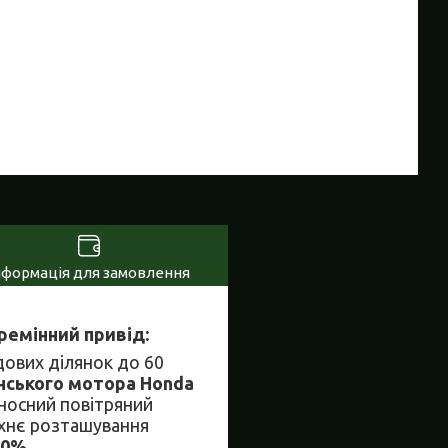
нформація для замовлення
ремінний привід:
ових ділянок до 60
нського мотора Honda
иносний повітряний
рхнє розташування
50%.