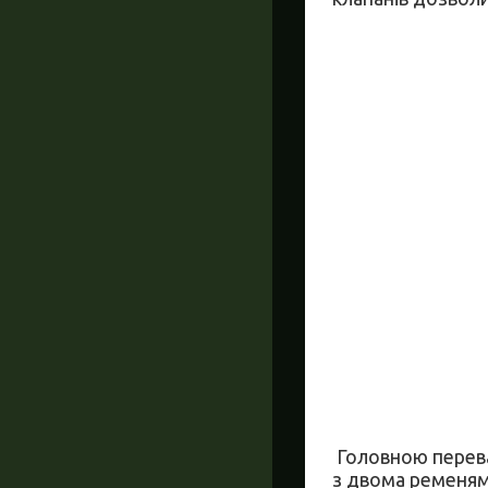
Головною перева
з двома ременям