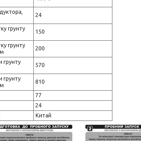
дуктора,
24
ку грунту
150
ку грунту
200
мм
 грунту
570
 грунту
810
мм
77
24
к
Китай