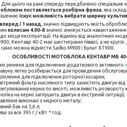
 Для цього на рамі спереду передбачено спеціальне к
тоблоком поставляється розбірна фреза
, яка склад
 рішенню
існує можливість вибрати ширину культи
вперед і 1 назад
, значно підвищують якість оброблю
ним
колесам 4.00-8
значно знижується навантаження 
до місця експлуатації. На відміну від аналогічних мо
00, Кентавр 40-2 має шестигранні піввісі, а не круглі
 само можна віднести Sadko M900 і Булат БТ900.
ОСОБЛИВОСТІ МОТОБЛОКА КЕНТАВР МБ 40-
их ременя для підключення додаткового активного
чавуну легко розбирається для проведення обслугову
ріплення для підключення роторної косарки;
ітряний фільтр масляного типу захистить двигун від
егулювання керма по висоті, можливість розвороту к
нопка на кермі заглушить двигун в екстреній ситуації;
равління виконані з міцного металу;
вний бак на 3,6 л;
а за все 395 г / кВт * год.