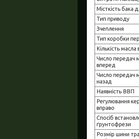
Місткість бака д
Тип приводу
Зчеплення
Тип коробки пе
Кількість масла 
Число передач 
вперед
Число передач 
назад
Наявність ВВП
Регулювання кер
вправо
Спосіб встанов
ґрунтофрези
Розмір шини тр