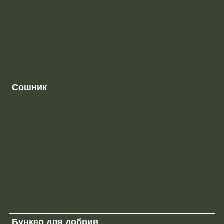
Сошник
Бункер для добрив