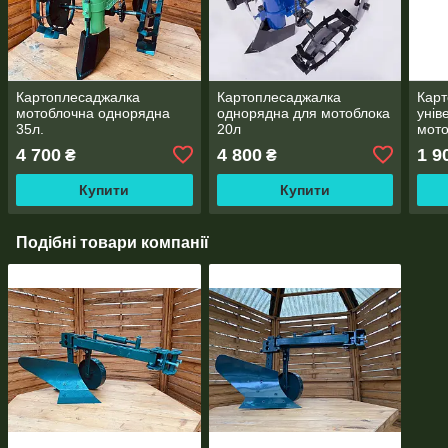
Картоплесаджалка
Картоплесаджалка
Карт
мотоблочна однорядна
однорядна для мотоблока
унів
35л.
20л
мото
зі с
4 700
4 800
1 9
₴
₴
охол
Купити
Купити
Подібні товари компанії