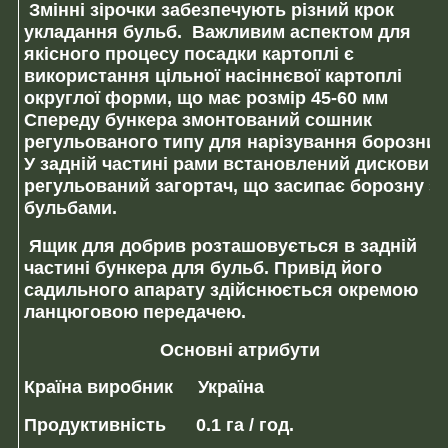
Змінні зірочки
забезпечують різний крок
укладання бульб. Важливим аспектом для
якісного процесу посадки картоплі є
використання цільної насіннєвої картоплі
округлої форми, що має розмір 45-60 мм
Спереду бункера змонтований
сошник
регульованого типу
для нарізування борозни.
У задній частині рами встановлений
дисковий
регульований загортач,
що засипає борозну з
бульбами.
Ящик для добрив
розташовується в задній
частині бункера для бульб. Привід його
садильного апарату здійснюється окремою
ланцюговою передачею.
Основні атрибути
Країна виробник
Україна
Продуктивність
0.1 га / год
.