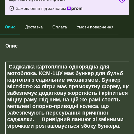
Замовлення під захистом
Опис
Доставка
Оплата
Умови повернення
Опис
Саджалка картопляна однорядна для
мотоблока.
КСМ-1ЦУ має бункер для бульб
картоплі з садильним механізмом. Бункер
місткістю 34 літри має прямокутну форму, що
забезпечує додаткову жорсткість і кріпиться н
міцну раму. Під ним, на цій же рамі стоять
металеві опорно-приводні колеса,
що
забезпечують пересування причіпної
саджалки.
Привідний ланцюг зі змінними
зірочками
розташовується збоку бункера.